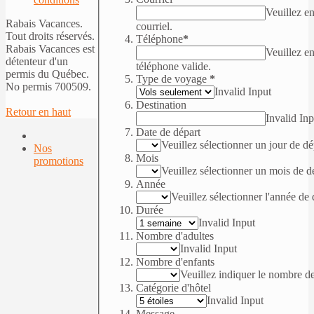
Veuillez en
Rabais Vacances.
courriel.
Tout droits réservés.
Téléphone
*
Rabais Vacances est
Veuillez e
détenteur d'un
téléphone valide.
permis du Québec.
Type de voyage
*
No permis 700509.
Invalid Input
Destination
Retour en haut
Invalid Inp
Date de départ
Veuillez sélectionner un jour de dé
Nos
Mois
promotions
Veuillez sélectionner un mois de d
Année
Veuillez sélectionner l'année de 
Durée
Invalid Input
Nombre d'adultes
Invalid Input
Nombre d'enfants
Veuillez indiquer le nombre d
Catégorie d'hôtel
Invalid Input
Message