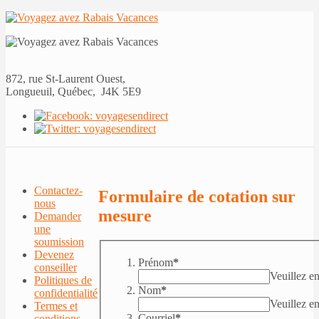
872, rue St-Laurent Ouest,
Longueuil, Québec, J4K 5E9
Contactez-
Formulaire de cotation sur
nous
mesure
Demander
une
soumission
Devenez
Prénom
*
conseiller
Veuillez e
Politiques de
Nom
*
confidentialité
Veuillez en
Termes et
Courriel
*
conditions